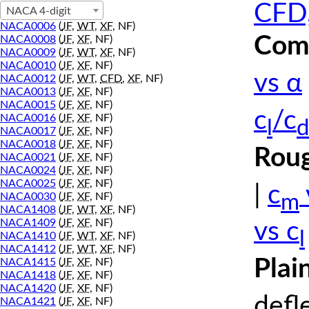
CFD,
NACA 4-digit
NACA0006
(
JF
,
WT
,
XF
, NF)
Comp
NACA0008
(
JF
,
XF
, NF)
NACA0009
(
JF
,
WT
,
XF
, NF)
NACA0010
(
JF
,
XF
, NF)
vs α
NACA0012
(
JF
,
WT
,
CFD
,
XF
, NF)
NACA0013
(
JF
,
XF
, NF)
NACA0015
(
JF
,
XF
, NF)
c
/c
NACA0016
(
JF
,
XF
, NF)
l
d
NACA0017
(
JF
,
XF
, NF)
NACA0018
(
JF
,
XF
, NF)
Roug
NACA0021
(
JF
,
XF
, NF)
NACA0024
(
JF
,
XF
, NF)
NACA0025
(
JF
,
XF
, NF)
|
c
m
NACA0030
(
JF
,
XF
, NF)
NACA1408
(
JF
,
WT
,
XF
, NF)
NACA1409
(
JF
,
XF
, NF)
vs c
l
NACA1410
(
JF
,
WT
,
XF
, NF)
NACA1412
(
JF
,
WT
,
XF
, NF)
Plai
NACA1415
(
JF
,
XF
, NF)
NACA1418
(
JF
,
XF
, NF)
NACA1420
(
JF
,
XF
, NF)
defl
NACA1421
(
JF
,
XF
, NF)